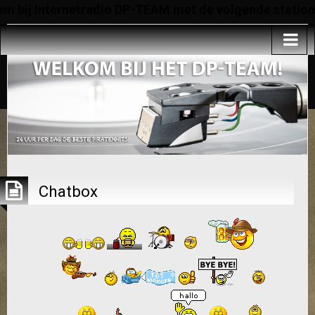
 bij Internetradio DP-TEAM met de volgende stations
Chatbox